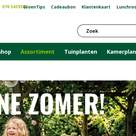
076 5439332
GroenTips
Cadeaubon
Klantenkaart
Lunchro
shop
Assortiment
Tuinplanten
Kamerplan