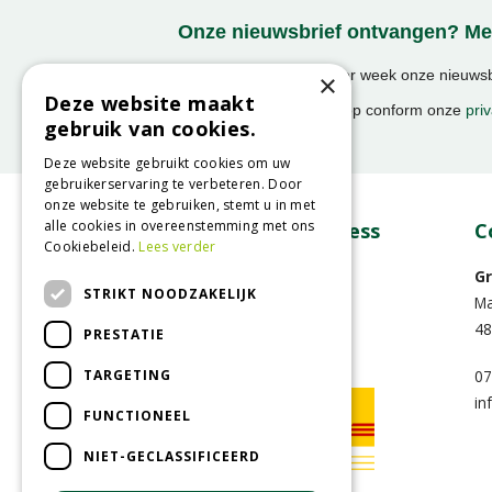
Onze nieuwsbrief ontvangen? Mel
Ontvang ongeveer 1x per week onze nieuwsbr
×
activiteiten!
Deze website maakt
We slaan uw gegevens op conform onze
priv
gebruik van cookies.
Deze website gebruikt cookies om uw
gebruikerservaring te verbeteren. Door
onze website te gebruiken, stemt u in met
alle cookies in overeenstemming met ons
DHL en DHL Express
C
Cookiebeleid.
Lees verder
Gr
STRIKT NOODZAKELIJK
Ma
48
PRESTATIE
TARGETING
07
in
FUNCTIONEEL
NIET-GECLASSIFICEERD