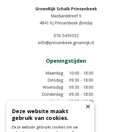
GroenRijk Schalk Prinsenbeek
Mastlanddreef 9
4841 KJ Prinsenbeek (Breda)
076-5439332
info@prinsenbeek.groenrijk.nl
Openingstijden
Maandag
10:00 - 18:00
Dinsdag
09:30 - 18:00
Woensdag
09:30 - 18:00
Donderdag
09:30 - 18:00
Vrijdag
09:30 - 18:00
×
Zaterdag
09:00 - 17:00
Deze website maakt
Zondag
11:00 - 17:00
gebruik van cookies.
Bekijk extra openingstijden
Deze website gebruikt cookies om uw