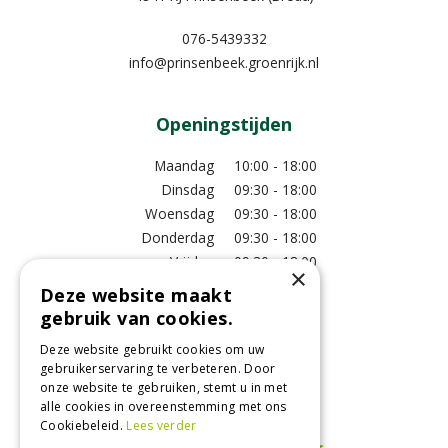
076-5439332
info@prinsenbeek.groenrijk.nl
Openingstijden
Maandag
10:00 - 18:00
Dinsdag
09:30 - 18:00
Woensdag
09:30 - 18:00
Donderdag
09:30 - 18:00
Vrijdag
09:30 - 18:00
×
Zaterdag
09:00 - 17:00
Deze website maakt
Zondag
11:00 - 17:00
gebruik van cookies.
Bekijk extra openingstijden
Deze website gebruikt cookies om uw
gebruikerservaring te verbeteren. Door
onze website te gebruiken, stemt u in met
Bezoek ons!
alle cookies in overeenstemming met ons
Cookiebeleid.
Lees verder