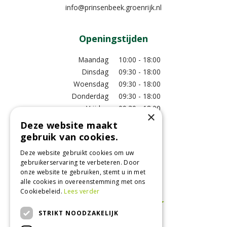
info@prinsenbeek.groenrijk.nl
Openingstijden
Maandag
10:00 - 18:00
Dinsdag
09:30 - 18:00
Woensdag
09:30 - 18:00
Donderdag
09:30 - 18:00
Vrijdag
09:30 - 18:00
×
Zaterdag
09:00 - 17:00
Deze website maakt
Zondag
11:00 - 17:00
gebruik van cookies.
Bekijk extra openingstijden
Deze website gebruikt cookies om uw
gebruikerservaring te verbeteren. Door
onze website te gebruiken, stemt u in met
Bezoek ons!
alle cookies in overeenstemming met ons
Cookiebeleid.
Lees verder
STRIKT NOODZAKELIJK