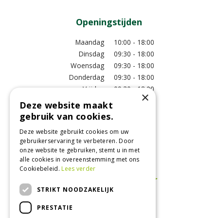
Openingstijden
Maandag
10:00 - 18:00
Dinsdag
09:30 - 18:00
Woensdag
09:30 - 18:00
Donderdag
09:30 - 18:00
Vrijdag
09:30 - 18:00
×
Zaterdag
09:00 - 17:00
Deze website maakt
Zondag
11:00 - 17:00
gebruik van cookies.
Bekijk extra openingstijden
Deze website gebruikt cookies om uw
gebruikerservaring te verbeteren. Door
onze website te gebruiken, stemt u in met
Bezoek ons!
alle cookies in overeenstemming met ons
Cookiebeleid.
Lees verder
STRIKT NOODZAKELIJK
PRESTATIE