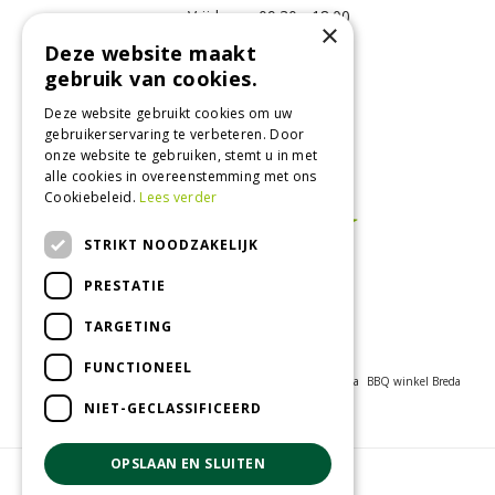
Vrijdag
09:30 - 18:00
×
Zaterdag
09:00 - 17:00
Deze website maakt
Zondag
11:00 - 17:00
gebruik van cookies.
Bekijk extra openingstijden
Deze website gebruikt cookies om uw
gebruikerservaring te verbeteren. Door
onze website te gebruiken, stemt u in met
Bezoek ons!
alle cookies in overeenstemming met ons
Cookiebeleid.
Lees verder
STRIKT NOODZAKELIJK
PRESTATIE
TARGETING
FUNCTIONEEL
Tuincentrum Breda
Bijen in de tuin
Tuinwinkel
Vijver Breda
BBQ winkel Breda
Bloemenwinkel Breda
NIET-GECLASSIFICEERD
OPSLAAN EN SLUITEN
© GroenRijk Prinsenbeek